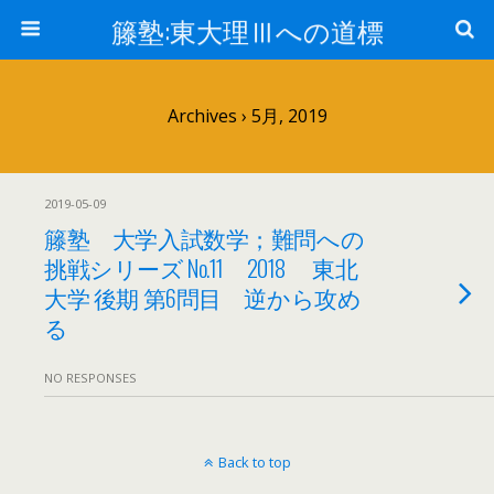
籐塾:東大理Ⅲへの道標
Archives › 5月, 2019
2019-05-09
籐塾 大学入試数学；難問への
挑戦シリーズ No.11 2018 東北
大学 後期 第6問目 逆から攻め
る
NO RESPONSES
Back to top